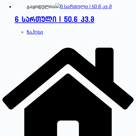
გაყიდულია
6 სართული | 50.6 კვ.მ
ზაჰესი