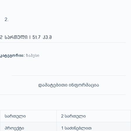
2 სართული | 51.7 კვ.მ
ᲙᲐᲢᲔᲒᲝᲠᲘᲐ:
ᲖᲐᲰᲔᲡᲘ
დამატებითი ინფორმაცია
სართული
2 სართული
პროექტი
1 საძინებლით