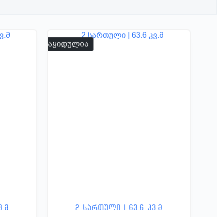
გაყიდულია
ვ.მ
2 სართული | 63.6 კვ.მ