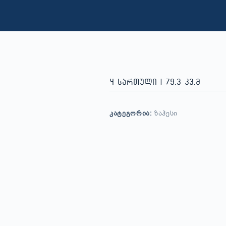
4 სართული | 79.3 კვ.მ
ᲙᲐᲢᲔᲒᲝᲠᲘᲐ:
ᲖᲐᲰᲔᲡᲘ