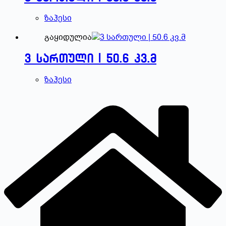
ზაჰესი
გაყიდულია
3 სართული | 50.6 კვ.მ
ზაჰესი